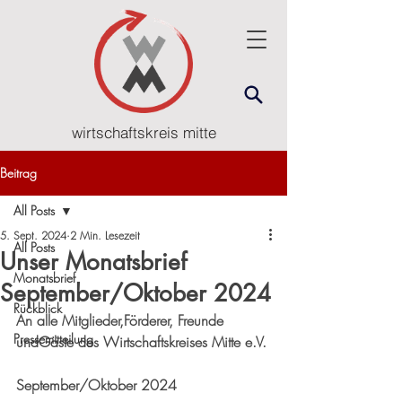
wirtschaftskreis mitte
Beitrag
All Posts
5. Sept. 2024
2 Min. Lesezeit
All Posts
Unser Monatsbrief
Monatsbrief
September/Oktober 2024
Rückblick
An alle Mitglieder,Förderer, Freunde 
Pressemitteilung
undGäste des Wirtschaftskreises Mitte e.V.
September/Oktober 2024