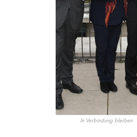
In Verbindung bleiben
Email: office@wkmitte.berlin