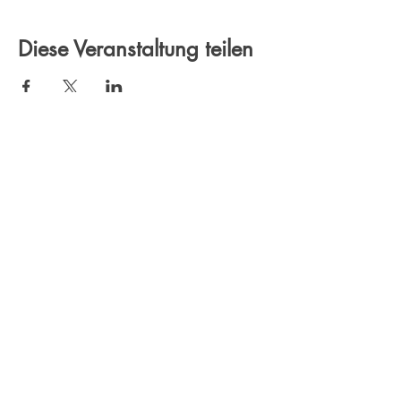
Diese Veranstaltung teilen
In Verbindung bleiben
Email: office@wkmitte.berlin
KONTAKT
Wirtschaftskreis Mitte e.V.
Geschäftsstelle
Poststraße 7
10178 Berlin