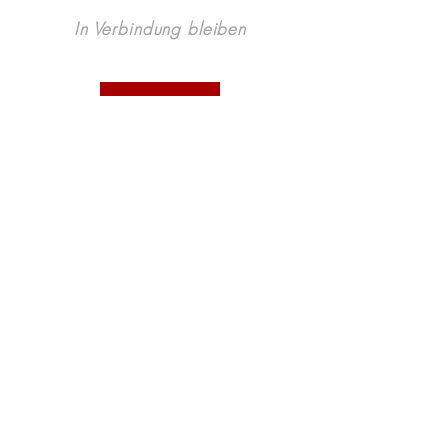
In Verbindung bleiben
Email: office@wkmitte.berlin
KONTAKT
Wirtschaftskreis Mitte e.V.
Geschäftsstelle
Poststraße 7
10178 Berlin
Abonnieren Sie unseren 
Monatsbrief - Neuigkeiten 
aus dem WKM
Email
*
Join