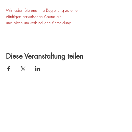
Wir laden Sie und Ihre Begleitung zu einem 
zünftigen bayerischen Abend ein

und bitten um verbindliche Anmeldung.
Diese Veranstaltung teilen
In Verbindung bleiben
Email: office@wkmitte.berlin
KONTAKT